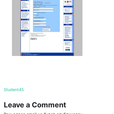
Навигация по записям
Student45
Leave a Comment