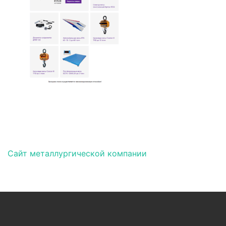
Навигация по записям
Сайт металлургической компании