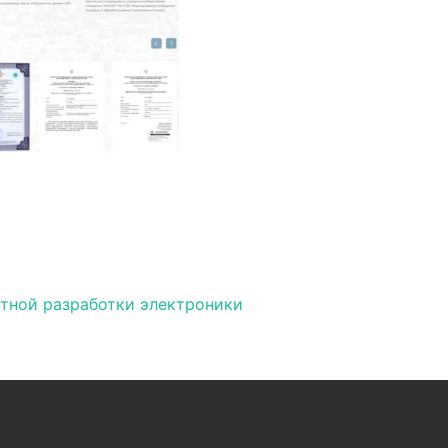
ия по записям
ктной разработки электроники