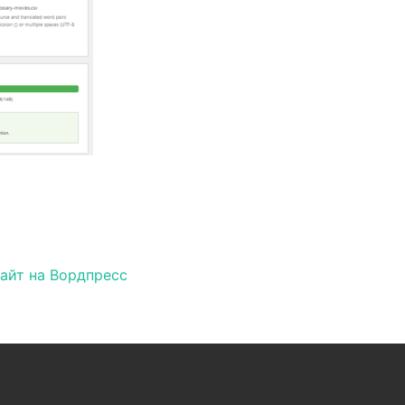
ия по записям
айт на Вордпресс