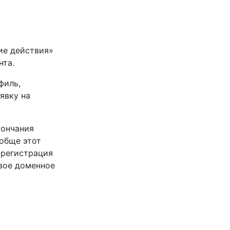
ие действия»
нта.
филь,
явку на
кончания
ообще этот
и регистрация
овое доменное