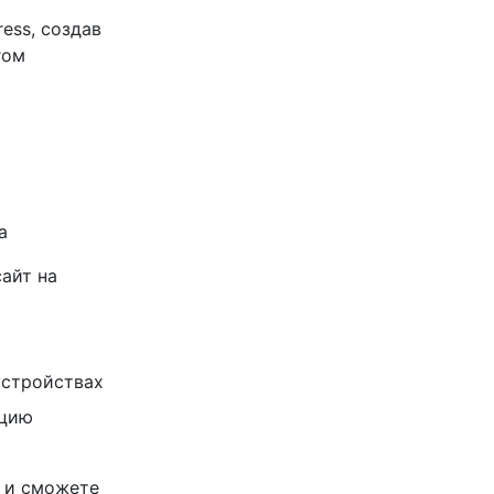
ess, создав
гом
а
айт на
устройствах
ацию
е и сможете