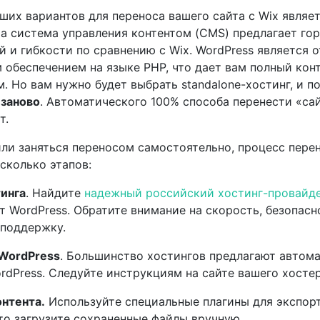
ших вариантов для переноса вашего сайта с Wix являе
та система управления контентом (CMS) предлагает го
 и гибкости по сравнению с Wix. WordPress является
обеспечением на языке PHP, что дает вам полный кон
. Но вам нужно будет выбрать standalone-хостинг, и п
 заново
. Автоматического 100% способа перенести «са
т.
ли заняться переносом самостоятельно, процесс пере
есколько этапов:
инга
. Найдите
надежный российский хостинг-провайд
 WordPress. Обратите внимание на скорость, безопасн
 поддержку.
 WordPress
. Большинство хостингов предлагают автом
rdPress. Следуйте инструкциям на сайте вашего хостер
нтента.
Используйте специальные плагины для экспорт
то загрузите сохраненные файлы вручную.