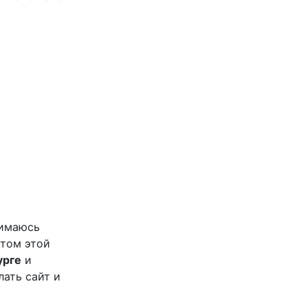
нимаюсь
атом этой
урге
и
ать сайт и