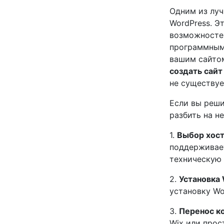
Одним из луч
WordPress. Э
возможностей
программным 
вашим сайтом
создать сайт
не существуе
Если вы реши
разбить на н
1.
Выбор хост
поддерживает
техническую
2.
Установка
установку Wo
3.
Перенос ко
Wix или прос