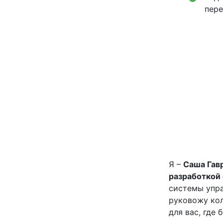
пере
Я –
Саша Гав
разработкой
системы упра
руковожу ко
для вас, где 