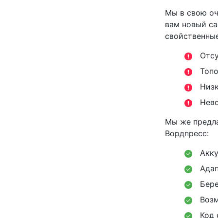
Мы в свою оч
вам новый са
свойственные
Отсу
Топо
Низк
Нев
Мы же предл
Вордпресс:
Акку
Адап
Бере
Воз
Код 