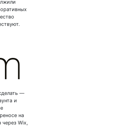
олжили
поративных
жество
ествуют.
 сделать —
аунта и
ие
реносе на
 через Wix,