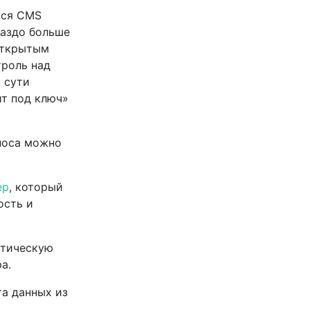
тся CMS
раздо больше
 открытым
троль над
о сути
йт под ключ»
носа можно
ер
, который
ость и
атическую
а.
а данных из