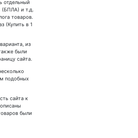
ь отдельный
(БПЛА) и т.д.
ога товаров.
 (Купить в 1
варианта, из
также были
аницу сайта.
 несколько
ем подобных
сть сайта к
рописаны
товаров были