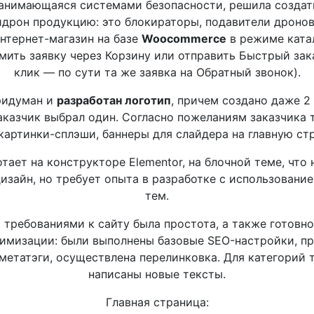
занимающаяся системами безопасности, решила создат
идрон продукцию: это блокираторы, подавители дронов 
нтернет-магазин на базе
Woocommerce
в режиме катал
ить заявку через Корзину или отправить Быстрый заказ
клик — по сути та же заявка на Обратный звонок).
ридуман и
разработан логотип
, причем создано даже 2 
аказчик выбрал один. Согласно пожеланиям заказчика 
картинки-сплэши, баннеры для слайдера на главную стр
тает на конструкторе Elementor, на блочной теме, что
изайн, но требует опыта в разработке с использовани
тем.
требованиями к сайту была простота, а также готовно
имизации: были выполнены базовые SEO-настройки, п
метатэги, осуществлена перелинковка. Для категорий 
написаны новые тексты.
Главная страница: