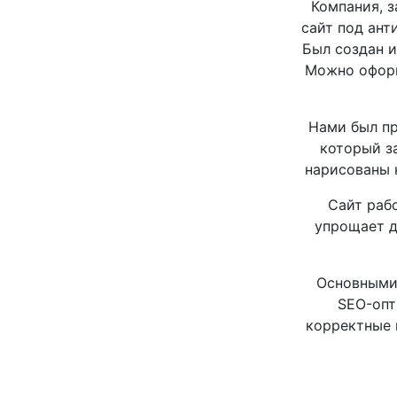
Компания, 
сайт под ант
Был создан и
Можно оформ
Нами был п
который з
нарисованы 
Сайт рабо
упрощает д
Основными 
SEO-опт
корректные 